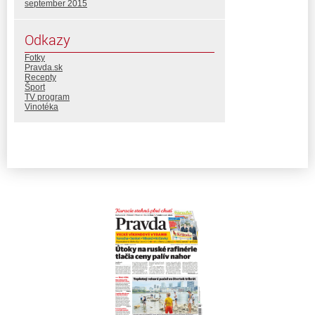
september 2015
Odkazy
Fotky
Pravda.sk
Recepty
Šport
TV program
Vinotéka