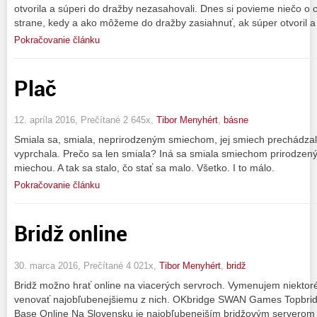
otvorila a súperi do dražby nezasahovali. Dnes si povieme niečo o obo
strane, kedy a ako môžeme do dražby zasiahnuť, ak súper otvoril a
Pokračovanie článku
Plač
12. apríla 2016, Prečítané 2 645x,
Tibor Menyhért
,
básne
Smiala sa, smiala, neprirodzeným smiechom, jej smiech prechádza
vyprchala. Prečo sa len smiala? Iná sa smiala smiechom prirodzený
miechou. A tak sa stalo, čo stať sa malo. Všetko. I to málo.
Pokračovanie článku
Bridž online
30. marca 2016, Prečítané 4 021x,
Tibor Menyhért
,
bridž
Bridž možno hrať online na viacerých servroch. Vymenujem niekto
venovať najobľubenejšiemu z nich. OKbridge SWAN Games Topbri
Base Online Na Slovensku je najobľubenejším bridžovým serverom 