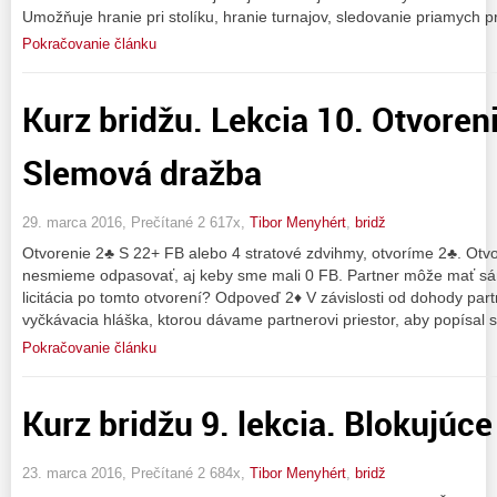
Umožňuje hranie pri stolíku, hranie turnajov, sledovanie priamych 
Pokračovanie článku
Kurz bridžu. Lekcia 10. Otvoreni
Slemová dražba
29. marca 2016, Prečítané 2 617x,
Tibor Menyhért
,
bridž
Otvorenie 2♣ S 22+ FB alebo 4 stratové zdvihmy, otvoríme 2♣. Otvor
nesmieme odpasovať, aj keby sme mali 0 FB. Partner môže mať sám
licitácia po tomto otvorení? Odpoveď 2♦ V závislosti od dohody part
vyčkávacia hláška, ktorou dávame partnerovi priestor, aby popísal s
Pokračovanie článku
Kurz bridžu 9. lekcia. Blokujúce
23. marca 2016, Prečítané 2 684x,
Tibor Menyhért
,
bridž