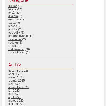
Kategórie
3D tlač
(3)
básne
(75)
bridž
(40)
divadlo
(1)
ekonómia
(2)
fyzika
(5)
piesne
(7)
politika
(25)
poviedky
(5)
programovanie
(11)
slovné hry
(2)
sudoku
(3)
turistika
(1)
vzdelávanie
(20)
zdravotníctvo
(2)
Archív
december 2025
apríl 2025
marec 2025
február 2025
máj 2024
november 2020
jún 2020
máj 2020
apríl 2020
marec 2020
október 2019