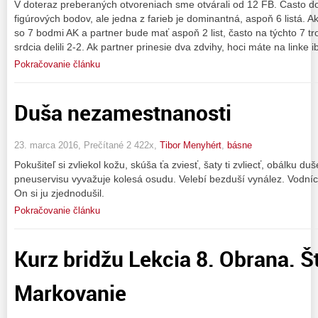
V doteraz preberaných otvoreniach sme otvárali od 12 FB. Často dos
figúrových bodov, ale jedna z farieb je dominantná, aspoň 6 listá. Ak
so 7 bodmi AK a partner bude mať aspoň 2 list, často na týchto 7 tr
srdcia delili 2-2. Ak partner prinesie dva zdvihy, hoci máte na linke 
Pokračovanie článku
Duša nezamestnanosti
23. marca 2016, Prečítané 2 422x,
Tibor Menyhért
,
básne
Pokušiteľ si zvliekol kožu, skúša ťa zviesť, šaty ti zvliecť, obálku d
pneuservisu vyvažuje kolesá osudu. Velebí bezduší vynález. Vodníci i č
On si ju zjednodušil.
Pokračovanie článku
Kurz bridžu Lekcia 8. Obrana. Š
Markovanie