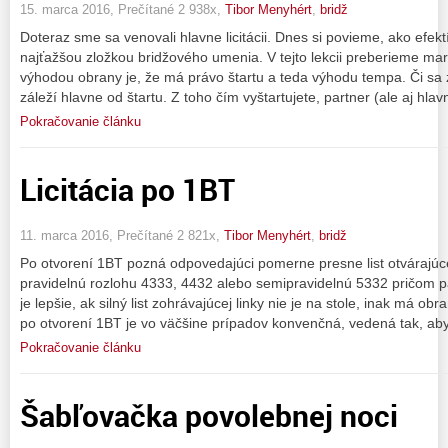
15. marca 2016, Prečítané 2 938x,
Tibor Menyhért
,
bridž
Doteraz sme sa venovali hlavne licitácii. Dnes si povieme, ako efekt
najťažšou zložkou bridžového umenia. V tejto lekcii preberieme ma
výhodou obrany je, že má právo štartu a teda výhodu tempa. Či sa
záleží hlavne od štartu. Z toho čím vyštartujete, partner (ale aj hlav
Pokračovanie článku
Licitácia po 1BT
11. marca 2016, Prečítané 2 821x,
Tibor Menyhért
,
bridž
Po otvorení 1BT pozná odpovedajúci pomerne presne list otvárajúc
pravidelnú rozlohu 4333, 4432 alebo semipravidelnú 5332 pričom pä
je lepšie, ak silný list zohrávajúcej linky nie je na stole, inak má ob
po otvorení 1BT je vo väčšine prípadov konvenčná, vedená tak, ab
Pokračovanie článku
Šabľovačka povolebnej noci