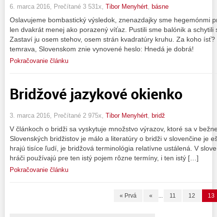
6. marca 2016, Prečítané 3 531x,
Tibor Menyhért
,
básne
Oslavujeme bombastický výsledok, znenazdajky sme hegemónmi pr
len dvakrát menej ako porazený víťaz. Pustili sme balónik a schytili
Zastaví ju osem stehov, osem strán kvadratúry kruhu. Za koho ísť? 
temrava, Slovenskom znie vynovené heslo: Hnedá je dobrá!
Pokračovanie článku
Bridžové jazykové okienko
3. marca 2016, Prečítané 2 975x,
Tibor Menyhért
,
bridž
V článkoch o bridži sa vyskytuje množstvo výrazov, ktoré sa v bežne
Slovenských bridžistov je málo a literatúry o bridži v slovenčine je e
hrajú tisíce ľudí, je bridžová terminológia relatívne ustálená. V slo
hráči používajú pre ten istý pojem rôzne termíny, i ten istý […]
Pokračovanie článku
« Prvá
«
...
11
12
13