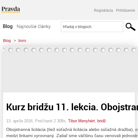
Registrácia
Prihlásenie
Blog
Najnovšie články
Najčítanejšie články
Blog
>
boro
Najkomentovanejšie články
Zoznam blogov
Komerčné blogy
Kurz bridžu 11. lekcia. Obojstra
13. apríla 2016, Prečítané 2 308x,
Tibor Menyhért
,
bridž
Obojstranná licitácia (tiež súťažná licitácia alebo súťažná dražba), 
medzi linkami vyrovnaný. Zatiaľ sme väčšinu času venovali jednostran