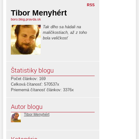
RSS
Tibor Menyhért
boro.blog.pravda.sk
Tak dlho sa hádali na
maličkostiach, až z toho
bola veličkosť
Štatistiky blogu
Počet článkov: 169
Celková čítanosť: 570537x
Priemerná čítanosť článkov: 3376x
Autor blogu
Tibor Menyhért