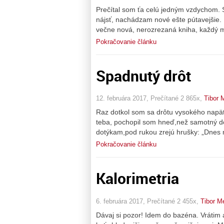
Prečítal som ťa celú jedným vzdychom. 
nájsť, nachádzam nové ešte pútavejšie. N
večne nová, nerozrezaná kniha, každý m
Pokračovanie článku
Spadnutý drôt
12. februára 2017, Prečítané 2 865x,
Tibor 
Raz dotkol som sa drôtu vysokého napä
teba, pochopil som hneď,než samotný do n
dotýkam,pod rukou zrejú hrušky: „Dnes
Pokračovanie článku
Kalorimetria
6. februára 2017, Prečítané 2 455x,
Tibor M
Dávaj si pozor! Idem do bazéna. Vrátim