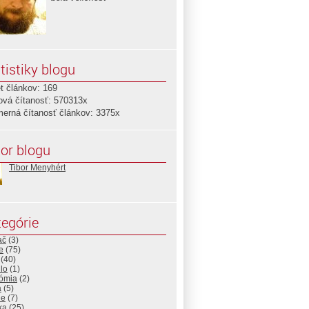
tistiky blogu
t článkov: 169
ová čítanosť: 570313x
merná čítanosť článkov: 3375x
or blogu
Tibor Menyhért
egórie
ač
(3)
e
(75)
(40)
lo
(1)
ómia
(2)
a
(5)
ne
(7)
ika
(25)