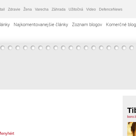
tail
Zdravie
Žena
Varecha
Záhrada
Užitočná
Video
DefenceNews
lánky
Najkomentovanejšie články
Zoznam blogov
Komerčné blog
Ti
boro.
Menyhért