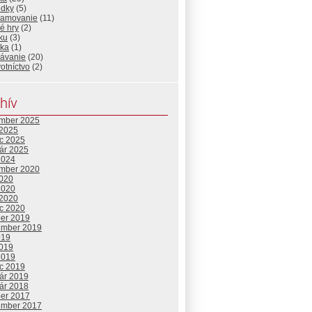
edky
(5)
ramovanie
(11)
é hry
(2)
ku
(3)
ika
(1)
lávanie
(20)
otníctvo
(2)
hív
mber 2025
 2025
c 2025
uár 2025
2024
mber 2020
2020
2020
 2020
c 2020
ber 2019
ember 2019
019
2019
2019
c 2019
uár 2019
uár 2018
ber 2017
ember 2017