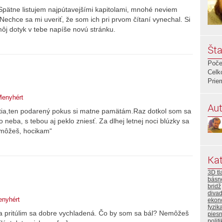
Spätne listujem najpútavejšími kapitolami, mnohé neviem
echce sa mi uveriť, že som ich pri prvom čítaní vynechal. Si
ôj dotyk v tebe napíše novú stránku.
Šta
Poče
Celk
Prie
Menyhért
Aut
tia,ten podarený pokus si matne pamätám.Raz dotkol som sa
eba, s tebou aj peklo zniesť. Za dlhej letnej noci blúzky sa
 môžeš, hocikam“
Kat
3D tl
básn
bridž
divad
enyhért
ekon
fyzik
 a pritúlim sa dobre vychladená. Čo by som sa bál? Nemôžeš
pies
polit