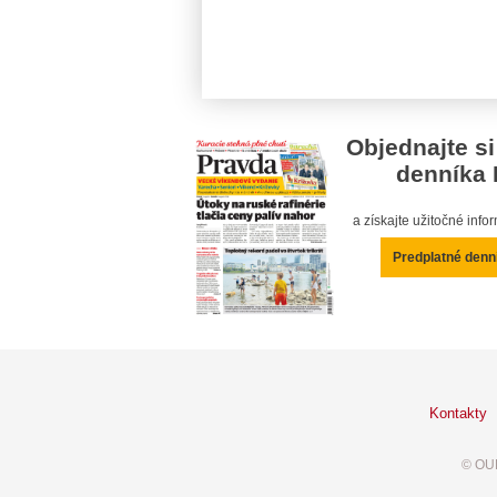
Objednajte si
denníka 
a získajte užitočné inf
Predplatné denn
Kontakty
© OUR