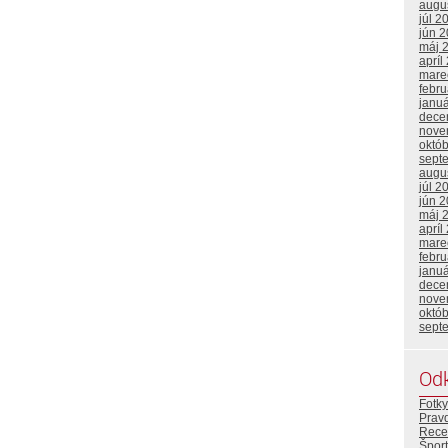
augu
júl 2
jún 
máj 
apríl
mare
febr
janu
dece
nove
októ
sept
augu
júl 2
jún 
máj 
apríl
mare
febr
janu
dece
nove
októ
sept
Od
Fotky
Prav
Rece
Šport