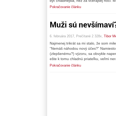
byť chladnejšia, než za včerajšej noci. Mi
Pokračovanie článku
Muži sú nevšímaví
6. februára 2017, Prečítané 2 328x,
Tibor M
Najmenej trikrát sa mi stalo, že som mile
“Nemáš náhodou nový účes?” Namiesto 
(zlepšenému?) výzoru, sa obvykle napen
ešte k tomu chladnú priateľku, veľmi n
Pokračovanie článku