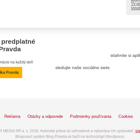
TV p
Vino
 predplatné
Pravda
stiahnite si ap
ormácie na každý deň
sledujte naše sociálne siete
íka Pravda
Reklama
Otázky a odpovede
Podmienky používania
Cookies
 MEDIA SR a. s. 2026. Autorské práva sú vyhradené a vykonáva ich vydavateľ,
via
Blogovací systém Blog.Pravda.sk beží na technológií Wordpress.