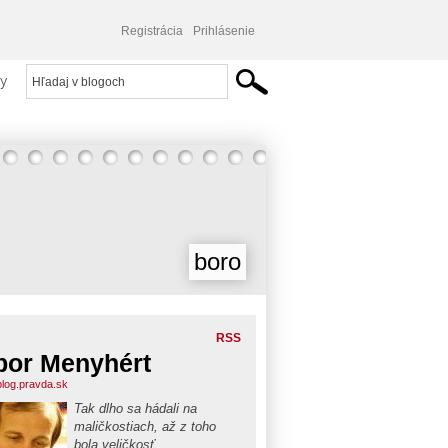
Registrácia
Prihlásenie
y
boro
RSS
bor Menyhért
blog.pravda.sk
Tak dlho sa hádali na
maličkostiach, až z toho
bola veličkosť