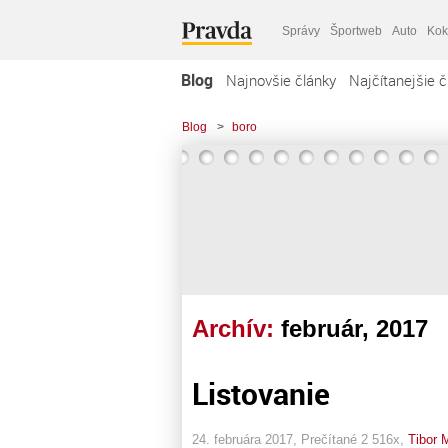
Správy
Športweb
Auto
Kok
Blog
Najnovšie články
Najčítanejšie č
Blog
>
boro
Archív:
február, 2017
Listovanie
24. februára 2017, Prečítané 2 516x,
Tibor 