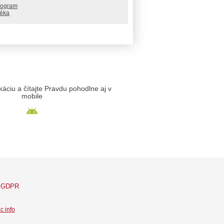
rogram
téka
likáciu a čítajte Pravdu pohodlne aj v
mobile
GDPR
c info
.