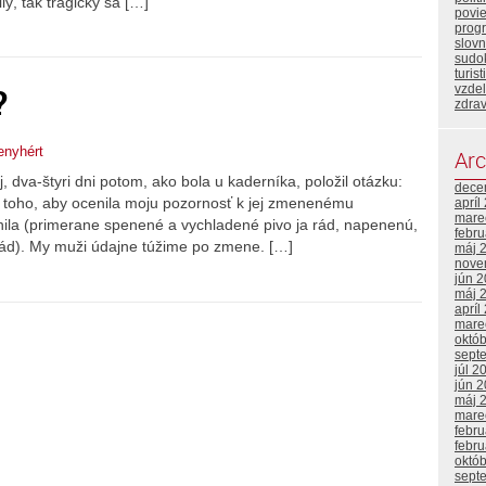
lý, tak tragicky sa […]
povi
prog
slovn
sudo
turist
?
vzde
zdrav
enyhért
Arc
j, dva-štyri dni potom, ako bola u kaderníka, položil otázku:
dece
toho, aby ocenila moju pozornosť k jej zmenenému
apríl
mare
ila (primerane spenené a vychladené pivo ja rád, napenenú,
febr
erád). My muži údajne túžime po zmene. […]
máj 
nove
jún 
máj 
apríl
mare
októ
sept
júl 2
jún 
máj 
mare
febr
febr
októ
sept