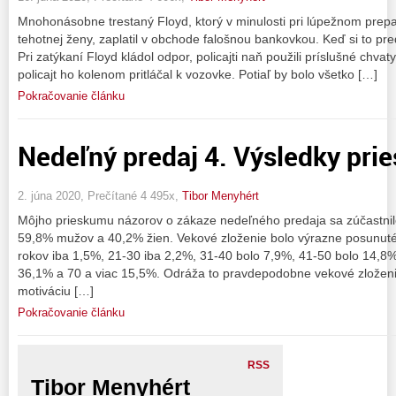
Mnohonásobne trestaný Floyd, ktorý v minulosti pri lúpežnom prepad
tehotnej ženy, zaplatil v obchode falošnou bankovkou. Keď si to pred
Pri zatýkaní Floyd kládol odpor, policajti naň použili príslušné chvat
policajt ho kolenom pritláčal k vozovke. Potiaľ by bolo všetko […]
Pokračovanie článku
Nedeľný predaj 4. Výsledky pr
2. júna 2020, Prečítané 4 495x,
Tibor Menyhért
Môjho prieskumu názorov o zákaze nedeľného predaja sa zúčastnil
59,8% mužov a 40,2% žien. Vekové zloženie bolo výrazne posunu
rokov iba 1,5%, 21-30 iba 2,2%, 31-40 bolo 7,9%, 41-50 bolo 14,8
36,1% a 70 a viac 15,5%. Odráža to pravdepodobne vekové zloženie
motiváciu […]
Pokračovanie článku
RSS
Tibor Menyhért