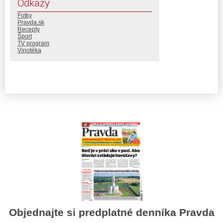
Odkazy
Fotky
Pravda.sk
Recepty
Šport
TV program
Vinotéka
Objednajte si predplatné denníka Pravda