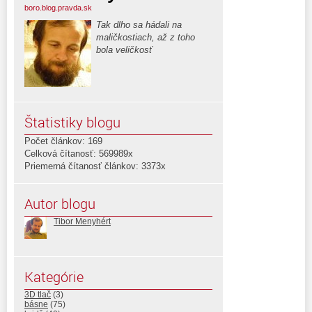
boro.blog.pravda.sk
Tak dlho sa hádali na
maličkostiach, až z toho
bola veličkosť
Štatistiky blogu
Počet článkov: 169
Celková čítanosť: 569989x
Priemerná čítanosť článkov: 3373x
Autor blogu
Tibor Menyhért
Kategórie
3D tlač
(3)
básne
(75)