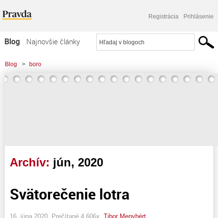
Registrácia
Prihlásenie
Blog
Najnovšie články
Najčítanejšie články
Blog
>
boro
Najkomentovanejšie články
Zoznam blogov
Komerčné blogy
Archív:
jún, 2020
Svätorečenie lotra
16. júna 2020, Prečítané 4 606x,
Tibor Menyhért