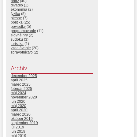
bridž
(40)
divadlo
(1)
ekonómia
(2)
fyzika
(5)
piesne
(7)
politika
(25)
poviedky
(5)
programovanie
(11)
slovné hry
(2)
sudoku
(3)
turistika
(1)
vzdelávanie
(20)
zdravotníctvo
(2)
Archív
december 2025
apríl 2025
marec 2025
február 2025
máj 2024
november 2020
jún 2020
máj 2020
apríl 2020
marec 2020
október 2019
september 2019
júl 2019
jún 2019
máj 2019