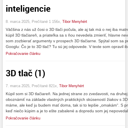
inteligencie
8. marca 2025, Prečítané 1 156x,
Tibor Menyhért
Väčšina z nás už čosi o 3D tlači počula, ale aj tak má o nej iba ma
kúpil 3D tlačiareň, a priateľka sa s ňou nevedela zmieriť, hlavne n
som zozbierať argumenty v prospech 3D tlačiarne. Spýtal som sa pr
Googlu: Čo je to 3D tlač? Tu sú jej odpovede. V texte som opravil i
Pokračovanie článku
3D tlač (1)
7. marca 2025, Prečítané 821x,
Tibor Menyhért
Kúpil som si 3D tlačiareň. Na jednej strane zo zvedavosti, na druh
oboznámiť na základe vlastných praktických skúseností žiakov s 3D 
máme, ale keď ju budem mať doma, tak si to lepšie „omakám“. S pr
keď niečo kúpim a je to ešte zabalené a dopredu som jej nepovedal
Pokračovanie článku