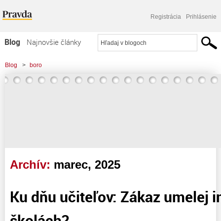
Registrácia
Prihlásenie
Blog
Najnovšie články
Najčítanejšie články
Blog
>
boro
Najkomentovanejšie články
Zoznam blogov
Komerčné blogy
Archív:
marec, 2025
Ku dňu učiteľov: Zákaz umelej i
školách?