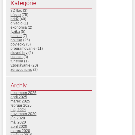
Kategórie
3D tlač
(3)
básne
(75)
bridž
(40)
divadlo
(1)
ekonómia
(2)
fyzika
(5)
piesne
(7)
politika
(25)
poviedky
(5)
programovanie
(11)
slovné hry
(2)
sudoku
(3)
turistika
(1)
vzdelávanie
(20)
zdravotníctvo
(2)
Archív
december 2025
apríl 2025
marec 2025
február 2025
máj 2024
november 2020
jún 2020
máj 2020
apríl 2020
marec 2020
október 2019