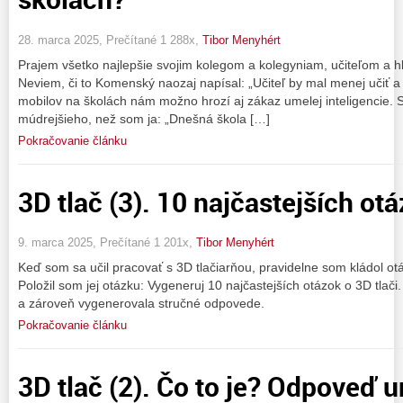
28. marca 2025, Prečítané 1 288x,
Tibor Menyhért
Prajem všetko najlepšie svojim kolegom a kolegyniam, učiteľom a h
Neviem, či to Komenský naozaj napísal: „Učiteľ by mal menej učiť a 
mobilov na školách nám možno hrozí aj zákaz umelej inteligencie. 
múdrejšieho, než som ja: „Dnešná škola […]
Pokračovanie článku
3D tlač (3). 10 najčastejších ot
9. marca 2025, Prečítané 1 201x,
Tibor Menyhért
Keď som sa učil pracovať s 3D tlačiarňou, pravidelne som kládol otá
Položil som jej otázku: Vygeneruj 10 najčastejších otázok o 3D tlači
a zároveň vygenerovala stručné odpovede.
Pokračovanie článku
3D tlač (2). Čo to je? Odpoveď 