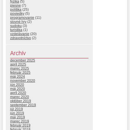
fyzika
(5)
piesne
(7)
politika
(25)
poviedky
(5)
programovanie
(11)
slovné hry
(2)
sudoku
(3)
turistika
(1)
vzdelávanie
(20)
zdravotníctvo
(2)
Archív
december 2025
apríl 2025
marec 2025
február 2025
máj 2024
november 2020
jún 2020
máj 2020
apríl 2020
marec 2020
október 2019
september 2019
júl 2019
jún 2019
máj 2019
marec 2019
február 2019
február 2018