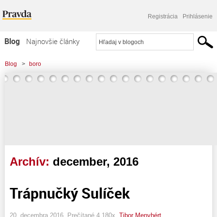
Registrácia
Prihlásenie
Blog
Najnovšie články
Najčítanejšie články
Blog
>
boro
Najkomentovanejšie články
Zoznam blogov
Komerčné blogy
Archív:
december, 2016
Trápnučký Sulíček
20. decembra 2016, Prečítané 4 180x,
Tibor Menyhért