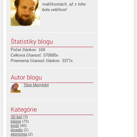
maličkostiach, až z toho
bola veličkosť
Štatistiky blogu
Počet článkov: 169
Celková čítanosť: 570685x
Priemerná čítanosť článkov: 3377x
Autor blogu
Tibor Menyhért
Kategórie
3D tlač
(3)
básne
(75)
bridž
(40)
divadlo
(1)
ekonómia
(2)