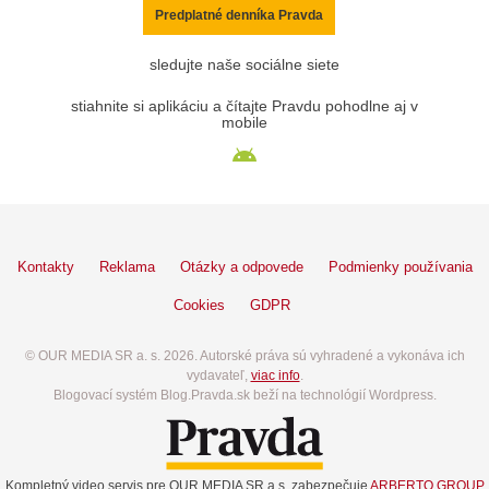
Predplatné denníka Pravda
sledujte naše sociálne siete
stiahnite si aplikáciu a čítajte Pravdu pohodlne aj v
mobile
Kontakty
Reklama
Otázky a odpovede
Podmienky používania
Cookies
GDPR
© OUR MEDIA SR a. s. 2026. Autorské práva sú vyhradené a vykonáva ich
vydavateľ,
viac info
.
Blogovací systém Blog.Pravda.sk beží na technológií Wordpress.
Kompletný video servis pre OUR MEDIA SR a.s. zabezpečuje
ARBERTO GROUP