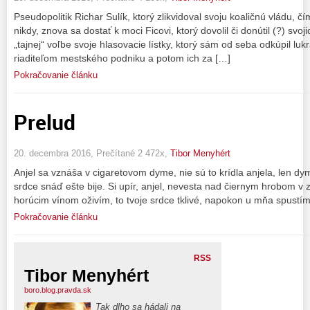
Pseudopolitik Richar Sulík, ktorý zlikvidoval svoju koaličnú vládu, čí
nikdy, znova sa dostať k moci Ficovi, ktorý dovolil či donútil (?) svoj
„tajnej“ voľbe svoje hlasovacie lístky, ktorý sám od seba odkúpil lu
riaditeľom mestského podniku a potom ich za […]
Pokračovanie článku
Prelud
20. decembra 2016, Prečítané 2 472x,
Tibor Menyhért
Anjel sa vznáša v cigaretovom dyme, nie sú to krídla anjela, len dymu
srdce snáď ešte bije. Si upír, anjel, nevesta nad čiernym hrobom v
horúcim vínom oživím, to tvoje srdce tklivé, napokon u mňa spustím
Pokračovanie článku
RSS
Tibor Menyhért
boro.blog.pravda.sk
Tak dlho sa hádali na