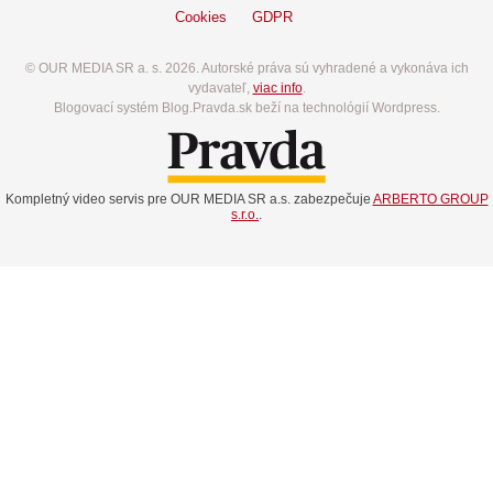
Cookies
GDPR
© OUR MEDIA SR a. s. 2026. Autorské práva sú vyhradené a vykonáva ich
vydavateľ,
viac info
.
Blogovací systém Blog.Pravda.sk beží na technológií Wordpress.
Kompletný video servis pre OUR MEDIA SR a.s. zabezpečuje
ARBERTO GROUP
s.r.o.
.