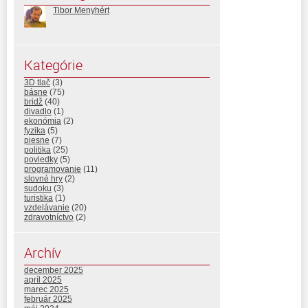
Tibor Menyhért
Kategórie
3D tlač
(3)
básne
(75)
bridž
(40)
divadlo
(1)
ekonómia
(2)
fyzika
(5)
piesne
(7)
politika
(25)
poviedky
(5)
programovanie
(11)
slovné hry
(2)
sudoku
(3)
turistika
(1)
vzdelávanie
(20)
zdravotníctvo
(2)
Archív
december 2025
apríl 2025
marec 2025
február 2025