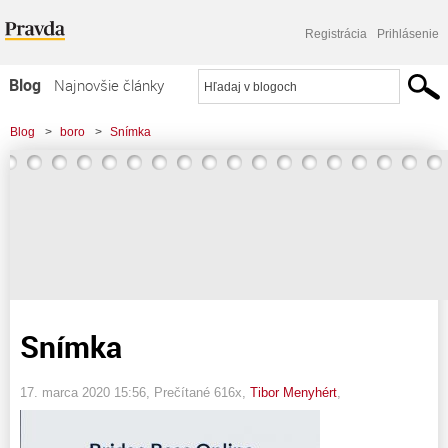
Registrácia
Prihlásenie
Blog
Najnovšie články
Najčítanejšie články
Blog
>
boro
>
Snímka
Najkomentovanejšie články
Zoznam blogov
Komerčné blogy
Snímka
17. marca 2020 15:56
, Prečítané 616x,
Tibor Menyhért
,