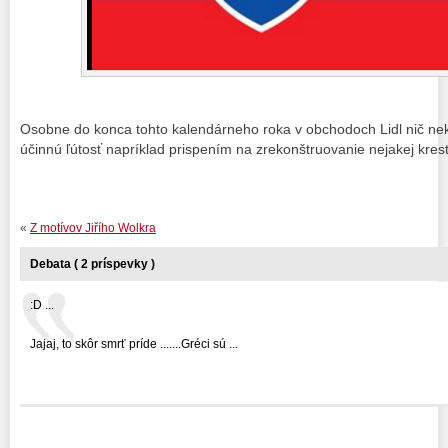
Osobne do konca tohto kalendárneho roka v obchodoch Lidl nič nek
účinnú ľútosť napríklad prispením na zrekonštruovanie nejakej kresť
«
Z motívov Jiřího Wolkra
Debata ( 2 príspevky )
:D ...
Jajaj, to skôr smrť príde .......Gréci sú ...