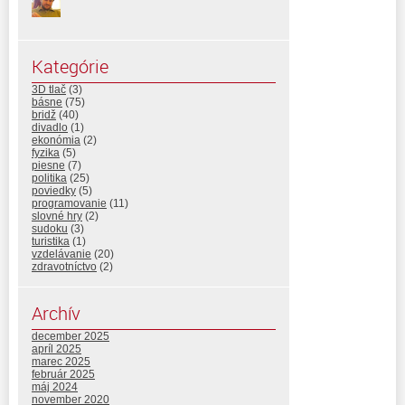
Kategórie
3D tlač
(3)
básne
(75)
bridž
(40)
divadlo
(1)
ekonómia
(2)
fyzika
(5)
piesne
(7)
politika
(25)
poviedky
(5)
programovanie
(11)
slovné hry
(2)
sudoku
(3)
turistika
(1)
vzdelávanie
(20)
zdravotníctvo
(2)
Archív
december 2025
apríl 2025
marec 2025
február 2025
máj 2024
november 2020