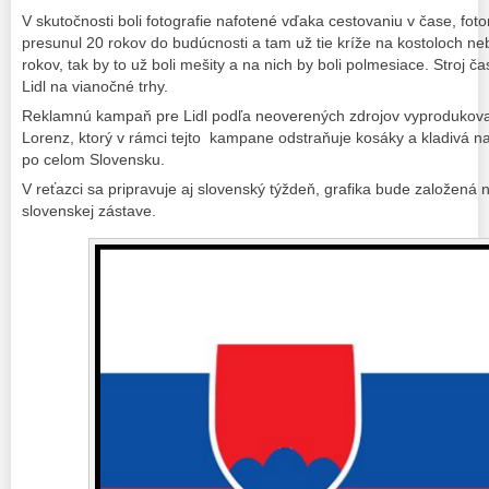
V skutočnosti boli fotografie nafotené vďaka cestovaniu v čase, fot
presunul 20 rokov do budúcnosti a tam už tie kríže na kostoloch neb
rokov, tak by to už boli mešity a na nich by boli polmesiace. Stroj 
Lidl na vianočné trhy.
Reklamnú kampaň pre Lidl podľa neoverených zdrojov vyprodukoval
Lorenz, ktorý v rámci tejto kampane odstraňuje kosáky a kladivá 
po celom Slovensku.
V reťazci sa pripravuje aj slovenský týždeň, grafika bude založená
slovenskej zástave.