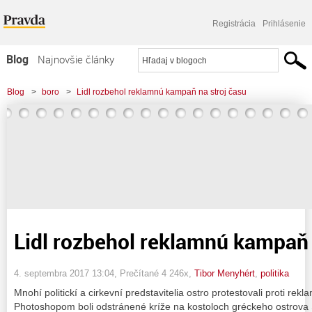
Registrácia
Prihlásenie
Blog
Najnovšie články
Najčítanejšie články
Blog
>
boro
>
Lidl rozbehol reklamnú kampaň na stroj času
Najkomentovanejšie články
Zoznam blogov
Komerčné blogy
Lidl rozbehol reklamnú kampaň 
4. septembra 2017 13:04
, Prečítané 4 246x,
Tibor Menyhért
,
politika
Mnohí politickí a cirkevní predstavitelia ostro protestovali proti rek
Photoshopom boli odstránené kríže na kostoloch gréckeho ostrova S