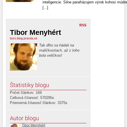
inteligencie. Silne parafrázujem výrok kohosi múdr
[...]
RSS
Tibor Menyhért
boro.blog.pravda.sk
Tak dlho sa hádali na
maličkostiach, až z toho
bola veličkosť
Štatistiky blogu
Počet článkov: 169
Celková čítanosť: 570295x
Priemerná čítanosť článkov: 3375x
Autor blogu
Tibor Menyhért