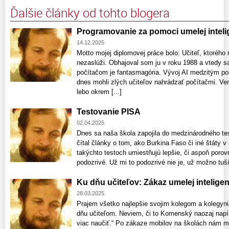
Ďalšie články od tohto blogera
Programovanie za pomoci umelej inteli
14.12.2025
Motto mojej diplomovej práce bolo: Učiteľ, ktorého
nezaslúži. Obhajoval som ju v roku 1988 a vtedy s
počítačom je fantasmagória. Vývoj AI medzitým po
dnes mohli zlých učiteľov nahrádzať počítačmi. Verí
lebo okrem [...]
Testovanie PISA
02.04.2025
Dnes sa naša škola zapojila do medzinárodného te
čítal články o tom, ako Burkina Faso či iné štáty
takýchto testoch umiestňujú lepšie, či aspoň porov
podozrivé. Už mi to podozrivé nie je, už možno tu
Ku dňu učiteľov: Zákaz umelej intelige
28.03.2025
Prajem všetko najlepšie svojim kolegom a kolegyni
dňu učiteľom. Neviem, či to Komenský naozaj napísa
viac naučiť.“ Po zákaze mobilov na školách nám m