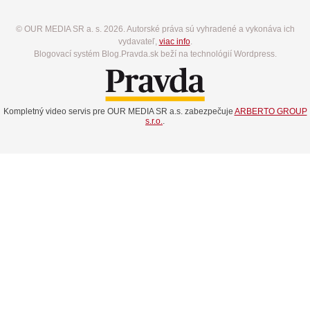
© OUR MEDIA SR a. s. 2026. Autorské práva sú vyhradené a vykonáva ich
vydavateľ,
viac info
.
Blogovací systém Blog.Pravda.sk beží na technológií Wordpress.
Kompletný video servis pre OUR MEDIA SR a.s. zabezpečuje
ARBERTO GROUP
s.r.o.
.