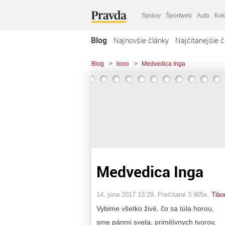
Správy
Športweb
Auto
Kok
Blog
Najnovšie články
Najčítanejšie č
Blog
>
boro
>
Medvedica Inga
Medvedica Inga
14. júna 2017 13:29
, Prečítané 3 905x,
Tibo
Vybime všetko živé, čo sa túla horou,
sme pánmi sveta, primitívnych tvorov,