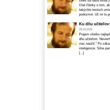
Dnes sa naša škola z
čítal články o tom, 
takýchto testoch umie
podozrivé. Už mi to p
Ku dňu učiteľov:
28.03.2025
Prajem všetko najlep
dňu učiteľom. Neviem,
viac naučiť.“ Po zák
inteligencie. Silne p
[...]