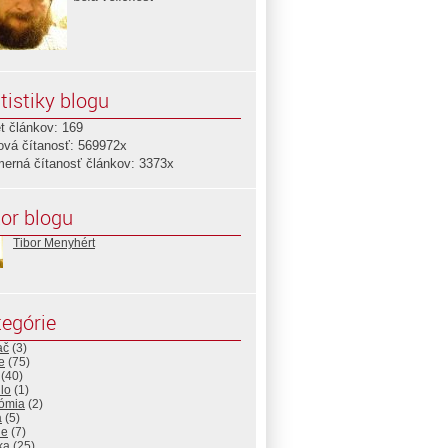
tistiky blogu
t článkov: 169
ová čítanosť: 569972x
merná čítanosť článkov: 3373x
or blogu
Tibor Menyhért
egórie
ač
(3)
e
(75)
(40)
lo
(1)
ómia
(2)
a
(5)
ne
(7)
ika
(25)