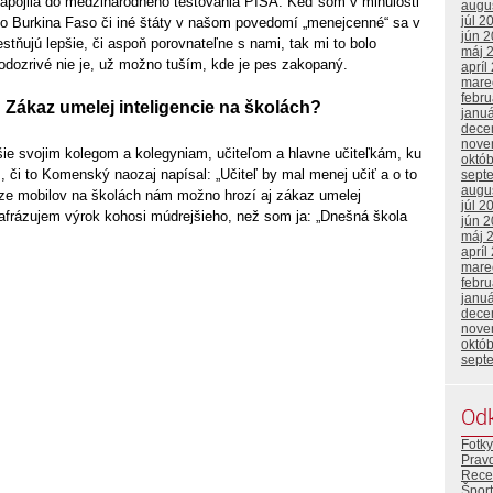
apojila do medzinárodného testovania PISA. Keď som v minulosti
augu
júl 2
ako Burkina Faso či iné štáty v našom povedomí „menejcenné“ sa v
jún 
stňujú lepšie, či aspoň porovnateľne s nami, tak mi to bolo
máj 
odozrivé nie je, už možno tuším, kde je pes zakopaný.
apríl
mare
febr
 Zákaz umelej inteligencie na školách?
janu
dece
nove
šie svojim kolegom a kolegyniam, učiteľom a hlavne učiteľkám, ku
októ
 či to Komenský naozaj napísal: „Učiteľ by mal menej učiť a o to
sept
augu
aze mobilov na školách nám možno hrozí aj zákaz umelej
júl 2
arafrázujem výrok kohosi múdrejšieho, než som ja: „Dnešná škola
jún 
máj 
apríl
mare
febr
janu
dece
nove
októ
sept
Od
Fotky
Prav
Rece
Šport