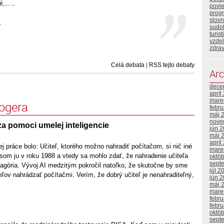
.. ...
povi
prog
slovn
.
sudo
turist
vzde
zdrav
Celá debata
|
RSS tejto debaty
Arc
dece
apríl
mare
logera
febr
máj 
nove
a pomoci umelej inteligencie
jún 
máj 
apríl
j práce bolo: Učiteľ, ktorého možno nahradiť počítačom, si nič iné
mare
som ju v roku 1988 a vtedy sa mohlo zdať, že nahradenie učiteľa
októ
sept
agória. Vývoj AI medzitým pokročil natoľko, že skutočne by sme
júl 2
eľov nahrádzať počítačmi. Verím, že dobrý učiteľ je nenahraditeľný,
jún 
máj 
mare
febr
febr
októ
sept