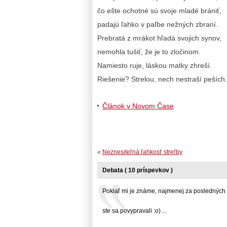
čo ešte ochotné sú svoje mladé brániť,
padajú ľahko v paľbe nežných zbraní.
Prebratá z mrákot hľadá svojich synov,
nemohla tušiť, že je to zločinom.
Namiesto ruje, láskou matky zhreší.
Riešenie? Strelou, nech nestraší peších.
Článok v Novom Čase
«
Neznesiteľná ľahkosť streľby
Debata ( 10 príspevkov )
Pokiaľ mi je známe, najmenej za posledných .
ste sa povypravali :o) ...