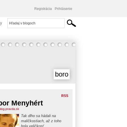
Registrácia
Prihlásenie
y
boro
RSS
bor Menyhért
blog.pravda.sk
Tak dlho sa hádali na
maličkostiach, až z toho
bola veličkosť