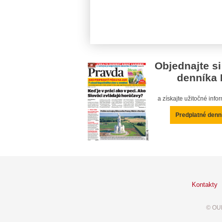
Objednajte si
denníka 
a získajte užitočné inf
Predplatné denn
Kontakty
© OUR