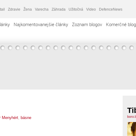
tail
Zdravie
Žena
Varecha
Záhrada
Užitočná
Video
DefenceNews
lánky
Najkomentovanejšie články
Zoznam blogov
Komerčné blog
Ti
boro.
r Menyhért
,
básne