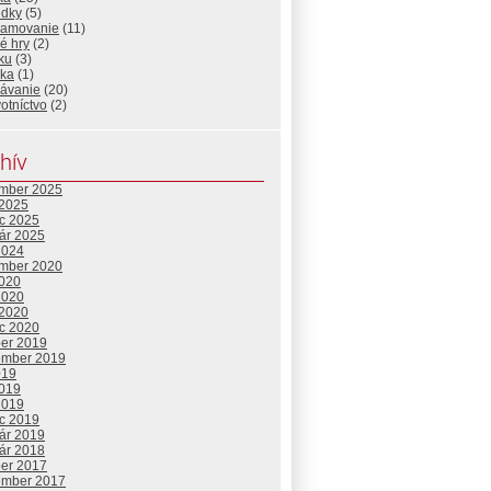
edky
(5)
ramovanie
(11)
é hry
(2)
ku
(3)
ika
(1)
lávanie
(20)
otníctvo
(2)
hív
mber 2025
 2025
c 2025
uár 2025
2024
mber 2020
2020
2020
 2020
c 2020
ber 2019
ember 2019
019
2019
2019
c 2019
uár 2019
uár 2018
ber 2017
ember 2017