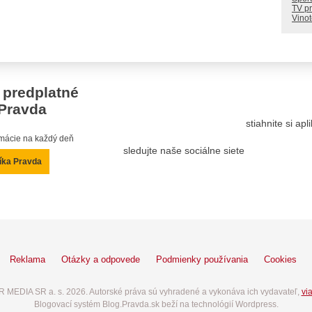
TV p
Vino
 predplatné
Pravda
stiahnite si ap
ormácie na každý deň
sledujte naše sociálne siete
íka Pravda
Reklama
Otázky a odpovede
Podmienky používania
Cookies
 MEDIA SR a. s. 2026. Autorské práva sú vyhradené a vykonáva ich vydavateľ,
via
Blogovací systém Blog.Pravda.sk beží na technológií Wordpress.