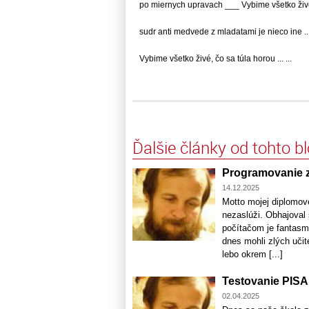
po miernych upravach ___ Vybime všetko živé,.
sudr anti medvede z mladatami je nieco ine ..
Vybime všetko živé, čo sa túla horou ... ...
Ďalšie články od tohto b
Programovanie z
14.12.2025
Motto mojej diplomove
nezaslúži. Obhajoval 
počítačom je fantasm
dnes mohli zlých učit
lebo okrem [...]
Testovanie PISA
02.04.2025