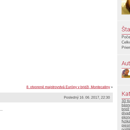
Šta
Poče
Celk
Prie
Aut
8. otvorené majstrovstvá Európy v bridži, Montecatiny
»
Kat
Posledný 16. 06. 2017, 22:30
3D tl
básn
bridž
..
divad
ekon
fyzik
pies
polit