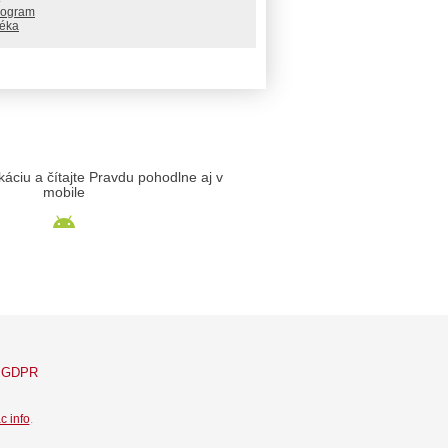
rogram
téka
likáciu a čítajte Pravdu pohodlne aj v
mobile
GDPR
c info
.