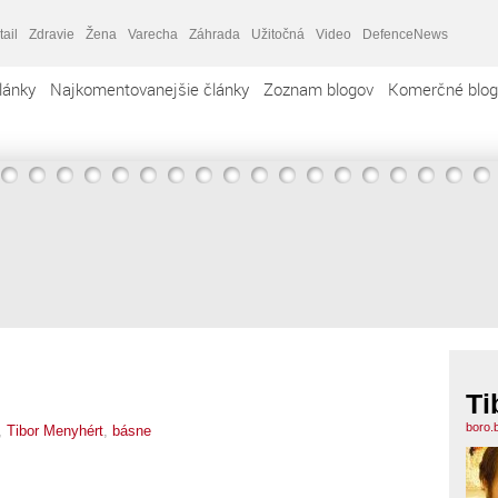
tail
Zdravie
Žena
Varecha
Záhrada
Užitočná
Video
DefenceNews
lánky
Najkomentovanejšie články
Zoznam blogov
Komerčné blog
Ti
boro.
,
Tibor Menyhért
,
básne