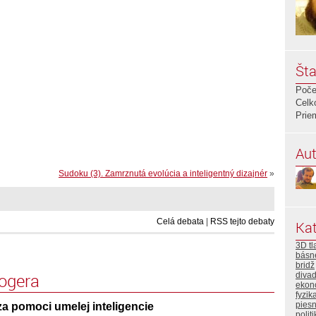
Šta
Poče
Celk
Prie
Aut
Sudoku (3). Zamrznutá evolúcia a inteligentný dizajnér
»
Celá debata
|
RSS tejto debaty
Kat
3D tl
básn
bridž
logera
divad
ekon
fyzik
pies
a pomoci umelej inteligencie
polit