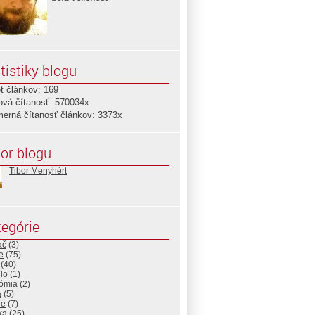
tistiky blogu
t článkov: 169
ová čítanosť: 570034x
merná čítanosť článkov: 3373x
or blogu
Tibor Menyhért
egórie
ač
(3)
e
(75)
(40)
lo
(1)
ómia
(2)
a
(5)
ne
(7)
ika
(25)