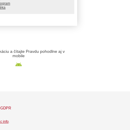
rogram
téka
likáciu a čítajte Pravdu pohodlne aj v
mobile
GDPR
c info
.