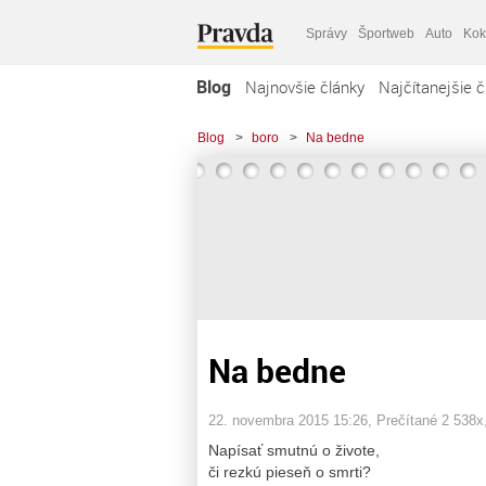
Správy
Športweb
Auto
Kok
Blog
Najnovšie články
Najčítanejšie č
Blog
>
boro
>
Na bedne
Na bedne
22. novembra 2015 15:26
, Prečítané 2 538x
Napísať smutnú o živote,
či rezkú pieseň o smrti?