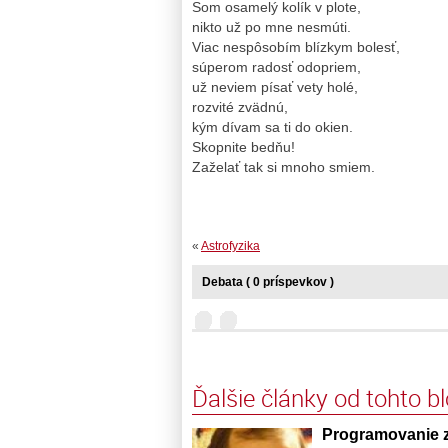
Som osamelý kolík v plote,
nikto už po mne nesmúti.
Viac nespôsobím blízkym bolesť,
súperom radosť odopriem,
už neviem písať vety holé,
rozvité zvädnú,
kým dívam sa ti do okien.
Skopnite bedňu!
Zaželať tak si mnoho smiem.
«
Astrofyzika
Debata ( 0 príspevkov )
Ďalšie články od tohto b
Programovanie z