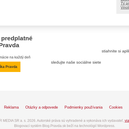
TV p
Vino
 predplatné
Pravda
stiahnite si ap
ormácie na každý deň
sledujte naše sociálne siete
íka Pravda
Reklama
Otázky a odpovede
Podmienky používania
Cookies
 MEDIA SR a. s. 2026. Autorské práva sú vyhradené a vykonáva ich vydavateľ,
via
Blogovací systém Blog.Pravda.sk beží na technológií Wordpress.