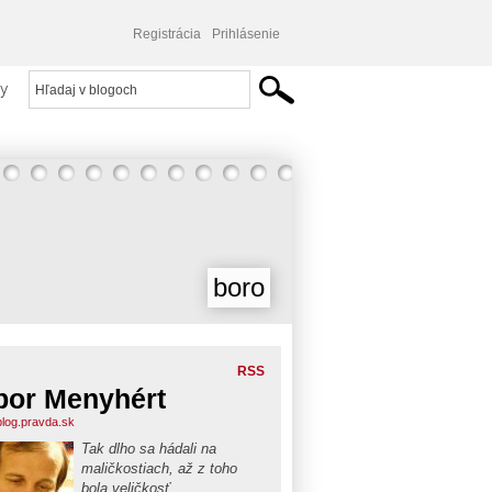
Registrácia
Prihlásenie
y
boro
RSS
bor Menyhért
blog.pravda.sk
Tak dlho sa hádali na
maličkostiach, až z toho
bola veličkosť