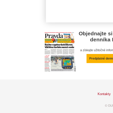
Objednajte si
denníka 
a získajte užitočné inf
Predplatné denn
Kontakty
© OUR