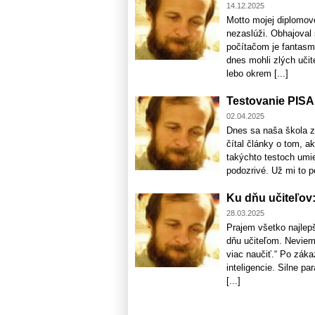
14.12.2025
Motto mojej diplomove
nezaslúži. Obhajoval 
počítačom je fantasm
dnes mohli zlých učit
lebo okrem [...]
Testovanie PISA
02.04.2025
Dnes sa naša škola z
čítal články o tom, 
takýchto testoch umie
podozrivé. Už mi to p
Ku dňu učiteľov:
28.03.2025
Prajem všetko najlep
dňu učiteľom. Neviem,
viac naučiť.“ Po zák
inteligencie. Silne p
[...]