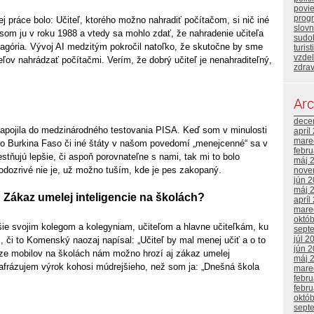
povi
prog
j práce bolo: Učiteľ, ktorého možno nahradiť počítačom, si nič iné
slovn
som ju v roku 1988 a vtedy sa mohlo zdať, že nahradenie učiteľa
sudo
agória. Vývoj AI medzitým pokročil natoľko, že skutočne by sme
turist
vzde
eľov nahrádzať počítačmi. Verím, že dobrý učiteľ je nenahraditeľný,
zdrav
Arc
dece
apojila do medzinárodného testovania PISA. Keď som v minulosti
apríl
mare
ako Burkina Faso či iné štáty v našom povedomí „menejcenné“ sa v
febr
stňujú lepšie, či aspoň porovnateľne s nami, tak mi to bolo
máj 
odozrivé nie je, už možno tuším, kde je pes zakopaný.
nove
jún 
máj 
 Zákaz umelej inteligencie na školách?
apríl
mare
októ
šie svojim kolegom a kolegyniam, učiteľom a hlavne učiteľkám, ku
sept
júl 2
 či to Komenský naozaj napísal: „Učiteľ by mal menej učiť a o to
jún 
aze mobilov na školách nám možno hrozí aj zákaz umelej
máj 
arafrázujem výrok kohosi múdrejšieho, než som ja: „Dnešná škola
mare
febr
febr
októ
sept