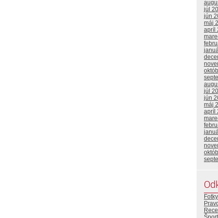
augu
júl 2
jún 
máj 
apríl
mare
febr
janu
dece
nove
októ
sept
augu
júl 2
jún 
máj 
apríl
mare
febr
janu
dece
nove
októ
sept
Od
Fotky
Prav
Rece
Šport