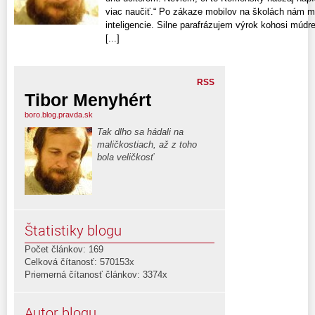
viac naučiť.“ Po zákaze mobilov na školách nám m
inteligencie. Silne parafrázujem výrok kohosi múdr
[...]
RSS
Tibor Menyhért
boro.blog.pravda.sk
Tak dlho sa hádali na
maličkostiach, až z toho
bola veličkosť
Štatistiky blogu
Počet článkov: 169
Celková čítanosť: 570153x
Priemerná čítanosť článkov: 3374x
Autor blogu