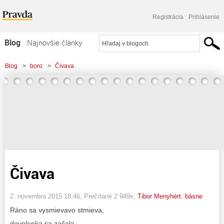
Registrácia
Prihlásenie
Blog
Najnovšie články
Najčítanejšie články
Blog
>
boro
>
Čivava
Najkomentovanejšie články
Zoznam blogov
Komerčné blogy
Čivava
2. novembra 2015 18:46
, Prečítané 2 949x,
Tibor Menyhért
,
básne
Ráno sa vysmievavo stmieva,
dovolenka sa začala.