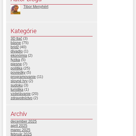
Tibor Menyhért
Kategórie
3D tlač
(3)
básne
(75)
bridž
(40)
divadlo
(1)
ekonómia
(2)
fyzika
(5)
piesne
(7)
politika
(25)
poviedky
(5)
programovanie
(11)
slovné hry
(2)
sudoku
(3)
turistika
(1)
vzdelávanie
(20)
zdravotníctvo
(2)
Archív
december 2025
apríl 2025
marec 2025
február 2025