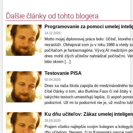
Ďalšie články od tohto blogera
Programovanie za pomoci umelej inteli
14.12.2025
Motto mojej diplomovej práce bolo: Učiteľ, ktorého
nezaslúži. Obhajoval som ju v roku 1988 a vtedy s
počítačom je fantasmagória. Vývoj AI medzitým po
dnes mohli zlých učiteľov nahrádzať počítačmi. Verí
lebo okrem [...]
Testovanie PISA
02.04.2025
Dnes sa naša škola zapojila do medzinárodného te
čítal články o tom, ako Burkina Faso či iné štáty
takýchto testoch umiestňujú lepšie, či aspoň porov
podozrivé. Už mi to podozrivé nie je, už možno tu
Ku dňu učiteľov: Zákaz umelej intelige
28.03.2025
Prajem všetko najlepšie svojim kolegom a kolegyni
dňu učiteľom. Neviem, či to Komenský naozaj napísa