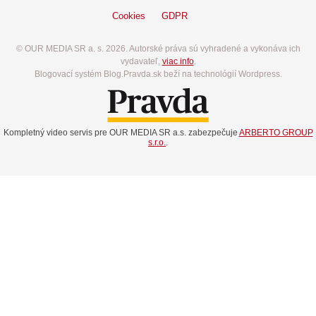
Cookies
GDPR
© OUR MEDIA SR a. s. 2026. Autorské práva sú vyhradené a vykonáva ich
vydavateľ,
viac info
.
Blogovací systém Blog.Pravda.sk beží na technológií Wordpress.
Kompletný video servis pre OUR MEDIA SR a.s. zabezpečuje
ARBERTO GROUP
s.r.o.
.