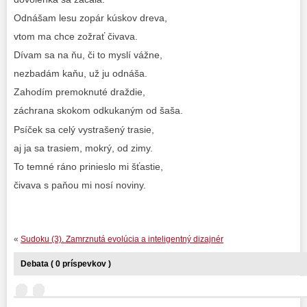
Odnášam lesu zopár kúskov dreva,
vtom ma chce zožrať čivava.
Dívam sa na ňu, či to myslí vážne,
nezbadám kaňu, už ju odnáša.
Zahodím premoknuté draždie,
záchrana skokom odkukaným od šaša.
Psíček sa celý vystrašený trasie,
aj ja sa trasiem, mokrý, od zimy.
To temné ráno prinieslo mi šťastie,
čivava s paňou mi nosí noviny.
«
Sudoku (3). Zamrznutá evolúcia a inteligentný dizajnér
Debata ( 0 príspevkov )