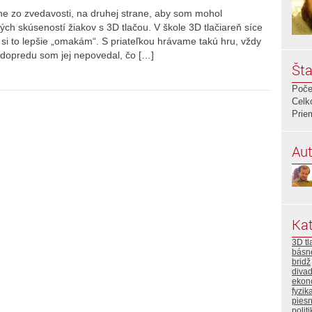
ane zo zvedavosti, na druhej strane, aby som mohol
ch skúseností žiakov s 3D tlačou. V škole 3D tlačiareň síce
i to lepšie „omakám“. S priateľkou hrávame takú hru, vždy
 dopredu som jej nepovedal, čo […]
Šta
Poče
Celk
Prie
Aut
Kat
3D tl
básn
bridž
divad
ekon
fyzik
pies
polit