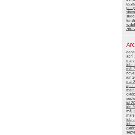
povi
prog
slovn
sudo
turist
vzde
zdrav
Arc
dece
apríl
mare
febr
máj 
nove
jún 
máj 
apríl
mare
októ
sept
júl 2
jún 
máj 
mare
febr
febr
októ
sept