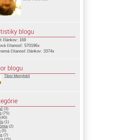
tistiky blogu
t článkov: 169
ová čítanosť: 570196x
merná čítanosť článkov: 3374x
or blogu
Tibor Menyhért
egórie
ač
(3)
e
(75)
(40)
lo
(1)
ómia
(2)
a
(5)
ne
(7)
ika
(25)