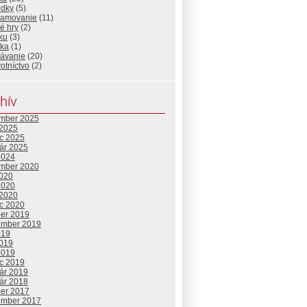
edky
(5)
ramovanie
(11)
é hry
(2)
ku
(3)
ika
(1)
lávanie
(20)
otníctvo
(2)
hív
mber 2025
 2025
c 2025
uár 2025
2024
mber 2020
2020
2020
 2020
c 2020
ber 2019
ember 2019
019
2019
2019
c 2019
uár 2019
uár 2018
ber 2017
ember 2017