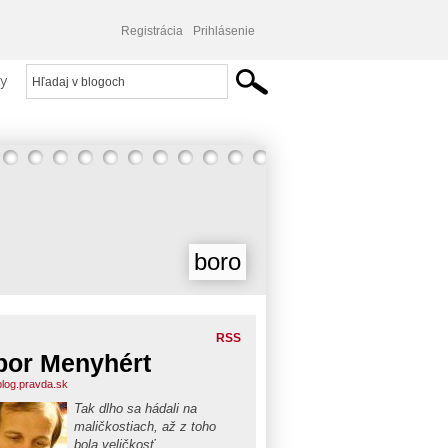
Registrácia
Prihlásenie
y
boro
RSS
bor Menyhért
blog.pravda.sk
Tak dlho sa hádali na
maličkostiach, až z toho
bola veličkosť