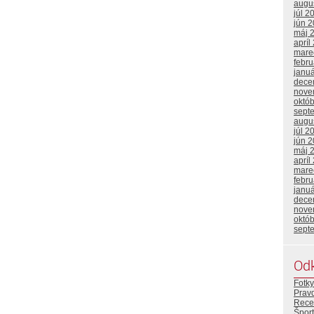
augu
júl 2
jún 
máj 
apríl
mare
febr
janu
dece
nove
októ
sept
augu
júl 2
jún 
máj 
apríl
mare
febr
janu
dece
nove
októ
sept
Od
Fotky
Prav
Rece
Šport