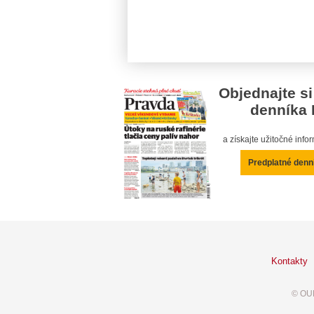
Objednajte si
denníka 
a získajte užitočné inf
Predplatné denn
Kontakty
© OUR