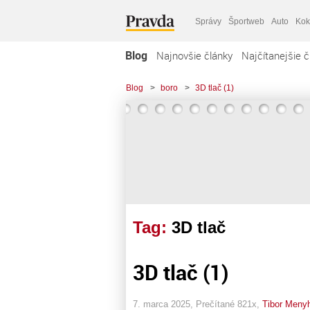
Správy
Športweb
Auto
Kok
Blog
Najnovšie články
Najčítanejšie č
Blog
>
boro
>
3D tlač (1)
Tag:
3D tlač
3D tlač (1)
7. marca 2025, Prečítané 821x,
Tibor Menyh