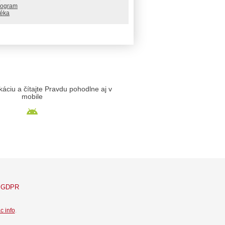
rogram
téka
likáciu a čítajte Pravdu pohodlne aj v
mobile
GDPR
c info
.