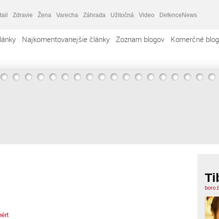
tail
Zdravie
Žena
Varecha
Záhrada
Užitočná
Video
DefenceNews
lánky
Najkomentovanejšie články
Zoznam blogov
Komerčné blog
Ti
boro.
ért