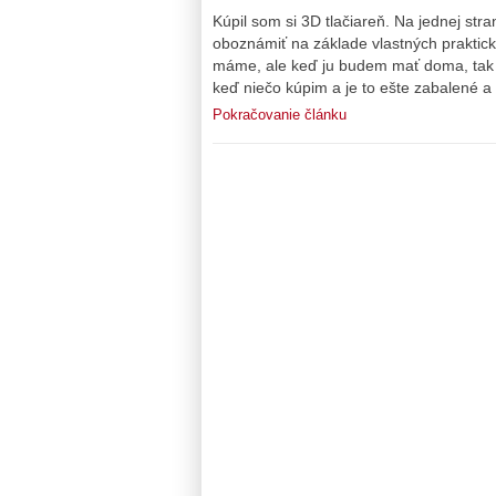
Kúpil som si 3D tlačiareň. Na jednej str
oboznámiť na základe vlastných praktický
máme, ale keď ju budem mať doma, tak s
keď niečo kúpim a je to ešte zabalené a
Pokračovanie článku