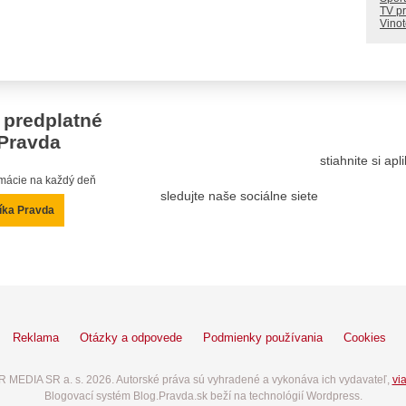
TV p
Vino
 predplatné
Pravda
stiahnite si ap
ormácie na každý deň
sledujte naše sociálne siete
íka Pravda
Reklama
Otázky a odpovede
Podmienky používania
Cookies
 MEDIA SR a. s. 2026. Autorské práva sú vyhradené a vykonáva ich vydavateľ,
via
Blogovací systém Blog.Pravda.sk beží na technológií Wordpress.