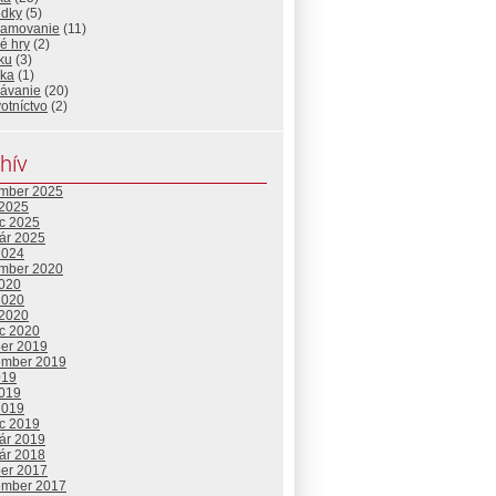
edky
(5)
ramovanie
(11)
é hry
(2)
ku
(3)
ika
(1)
lávanie
(20)
otníctvo
(2)
hív
mber 2025
 2025
c 2025
uár 2025
2024
mber 2020
2020
2020
 2020
c 2020
ber 2019
ember 2019
019
2019
2019
c 2019
uár 2019
uár 2018
ber 2017
ember 2017