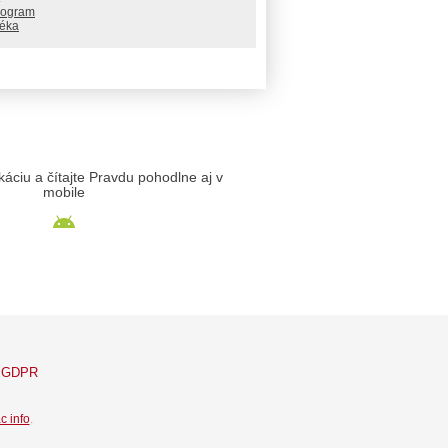
rogram
téka
likáciu a čítajte Pravdu pohodlne aj v
mobile
GDPR
c info
.