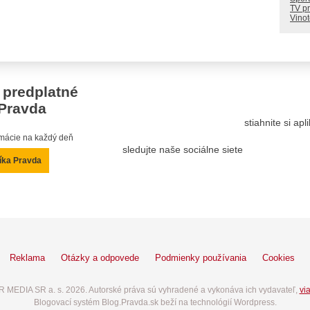
TV p
Vino
 predplatné
Pravda
stiahnite si ap
ormácie na každý deň
sledujte naše sociálne siete
íka Pravda
Reklama
Otázky a odpovede
Podmienky používania
Cookies
 MEDIA SR a. s. 2026. Autorské práva sú vyhradené a vykonáva ich vydavateľ,
via
Blogovací systém Blog.Pravda.sk beží na technológií Wordpress.