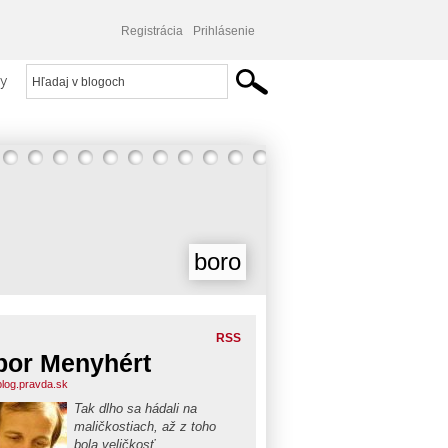
Registrácia
Prihlásenie
y
boro
RSS
bor Menyhért
blog.pravda.sk
Tak dlho sa hádali na
maličkostiach, až z toho
bola veličkosť