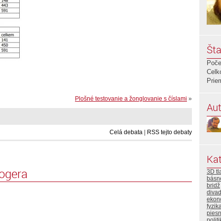
Šta
Poče
Celk
Prie
Plošné testovanie a žonglovanie s číslami
»
Aut
Celá debata
|
RSS tejto debaty
Kat
logera
3D tl
básn
bridž
divad
ekon
fyzik
pies
polit