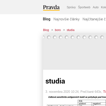
Správy
Športweb
Auto
Kok
Blog
Najnovšie články
Najčítanejšie č
Blog
>
boro
>
studia
studia
3. novembra 2020 10:24
, Prečítané 643x,
T