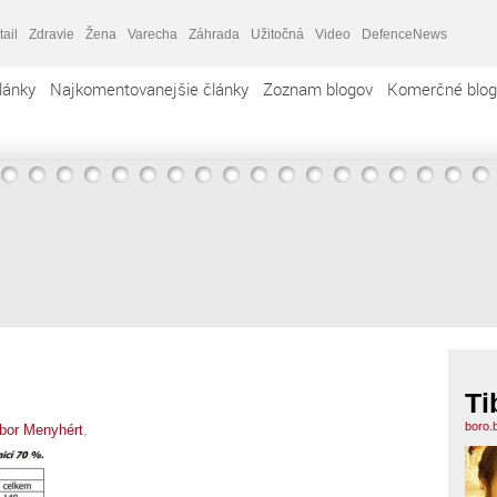
tail
Zdravie
Žena
Varecha
Záhrada
Užitočná
Video
DefenceNews
lánky
Najkomentovanejšie články
Zoznam blogov
Komerčné blog
Ti
boro.
ibor Menyhért
,