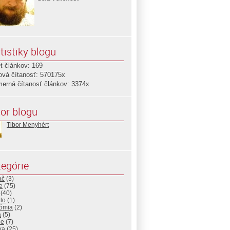
tistiky blogu
t článkov: 169
ová čítanosť: 570175x
merná čítanosť článkov: 3374x
or blogu
Tibor Menyhért
egórie
ač
(3)
e
(75)
(40)
lo
(1)
ómia
(2)
a
(5)
ne
(7)
ika
(25)