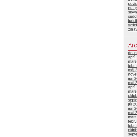
povi
prog
slovn
sudo
turist
vzde
zdrav
Arc
dece
apríl
mare
febr
máj 
nove
jún 
máj 
apríl
mare
októ
sept
júl 2
jún 
máj 
mare
febr
febr
októ
sept