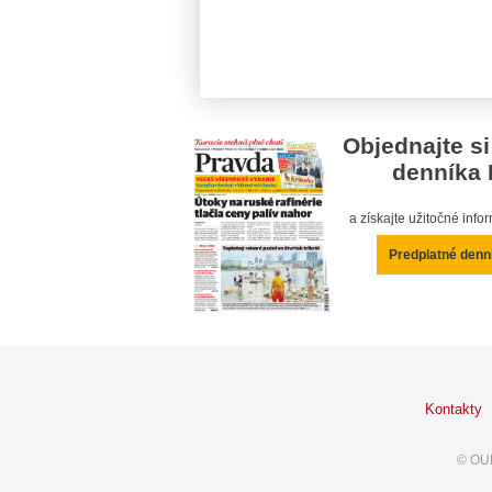
Objednajte si
denníka 
a získajte užitočné inf
Predplatné denn
Kontakty
© OUR