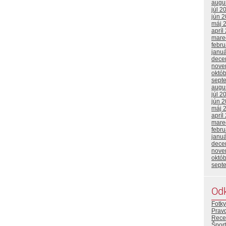
augu
júl 2
jún 
máj 
apríl
mare
febr
janu
dece
nove
októ
sept
augu
júl 2
jún 
máj 
apríl
mare
febr
janu
dece
nove
októ
sept
Od
Fotky
Prav
Rece
Šport