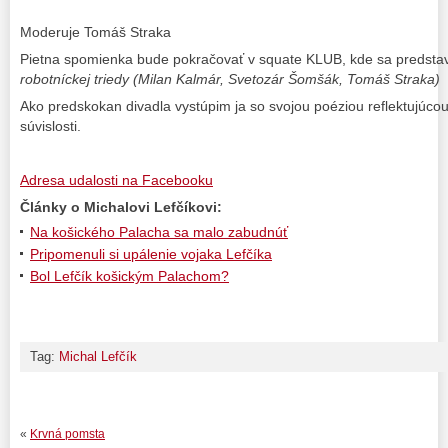
Moderuje Tomáš Straka
Pietna spomienka bude pokračovať v squate KLUB, kde sa predsta
robotníckej triedy (Milan Kalmár, Svetozár Šomšák, Tomáš Straka)
Ako predskokan divadla vystúpim ja so svojou poéziou reflektujúcou 
súvislosti.
Adresa udalosti na Facebooku
Články o Michalovi Lefčíkovi:
Na košického Palacha sa malo zabudnúť
Pripomenuli si upálenie vojaka Lefčíka
Bol Lefčík košickým Palachom?
Tag:
Michal Lefčík
«
Krvná pomsta