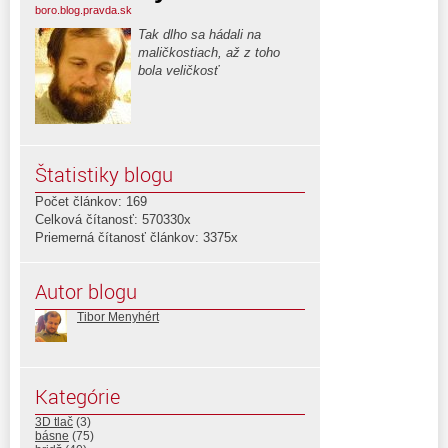
boro.blog.pravda.sk
Tak dlho sa hádali na
maličkostiach, až z toho
bola veličkosť
Štatistiky blogu
Počet článkov: 169
Celková čítanosť: 570330x
Priemerná čítanosť článkov: 3375x
Autor blogu
Tibor Menyhért
Kategórie
3D tlač
(3)
básne
(75)