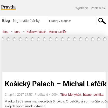
Registrácia
Prihlásenie
Blog
Najnovšie články
Najčítanejšie články
Blog
>
boro
>
Košický Palach - Michal Lefčík
Najkomentovanejšie články
Zoznam blogov
Komerčné blogy
Košický Palach – Michal Lefčík
2. apríla 2017 17:57
, Prečítané 4 909x,
Tibor Menyhért
,
básne
,
politika
V roku 1969 som mal necelých 6 rokov. O Lefčíkovi som určite počul
svojich spomienok vytesniť.