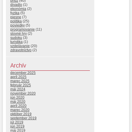
bridž
(40)
divadlo
(1)
ekonómia
(2)
fyzika
(5)
piesne
(7)
politika
(25)
poviedky
(5)
programovanie
(11)
slovné hry
(2)
sudoku
(3)
turistika
(1)
vzdelávanie
(20)
zdravotníctvo
(2)
Archív
december 2025
apríl 2025
marec 2025
február 2025
máj 2024
november 2020
jún 2020
máj 2020
apríl 2020
marec 2020
október 2019
september 2019
júl 2019
jún 2019
máj 2019