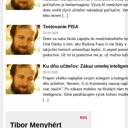
počítačom je fantasmagória. Vývoj AI medzitým po
dnes mohli zlých učiteľov nahrádzať počítačmi. Verí
lebo okrem [...]
Testovanie PISA
02.04.2025
Dnes sa naša škola zapojila do medzinárodného te
čítal články o tom, ako Burkina Faso či iné štáty
takýchto testoch umiestňujú lepšie, či aspoň porov
podozrivé. Už mi to podozrivé nie je, už možno tu
Ku dňu učiteľov: Zákaz umelej intelige
28.03.2025
Prajem všetko najlepšie svojim kolegom a kolegyni
dňu učiteľom. Neviem, či to Komenský naozaj napísa
viac naučiť.“ Po zákaze mobilov na školách nám m
inteligencie. Silne parafrázujem výrok kohosi múdr
[...]
RSS
Tibor Menyhért