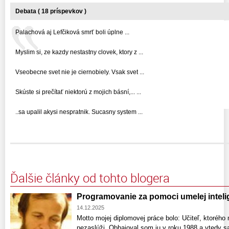
Debata ( 18 príspevkov )
Palachová aj Lefčiková smrť boli úplne ...
Myslim si, ze kazdy nestastny clovek, ktory z ...
Vseobecne svet nie je ciernobiely. Vsak svet ...
Skúste si prečítať niektorú z mojich básní,... ...
..sa upalil akysi nespratnik. Sucasny system ...
Ďalšie články od tohto blogera
Programovanie za pomoci umelej inteli
14.12.2025
Motto mojej diplomovej práce bolo: Učiteľ, ktorého
nezaslúži. Obhajoval som ju v roku 1988 a vtedy s