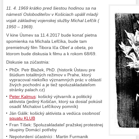
11. 4. 1969 krátko pred šiestou hodinou sa na
námestí Osloboditeľov v Košiciach upálil mladý
vojak základnej vojenskej služby Michal Lefčík (
1950 – 1969).
V kine Úsmev sa 11.4.2017 bude konať pietna
spomienka na Michala Lefčíka, bude tam
premietnutý film Tibora Iča
Obeť a obeta,
po
ktorom bude diskusia k filmu a k rokom 68/69.
Diskusie sa zúčastnia:
PhDr. Petr Blažek, PhD. (historik Ústavu pre
štúdium totalitných režimov v Prahe, ktorý
vypracoval niekoľko významných prác v oblastí
živých pochodní a je tiež spoluzakladateľom
stránky palach.cz)
Peter Kalmus
: košický výtvarník a politický
aktivista (jediný Košičan, ktorý sa dosiaľ pokúsil
osadiť Michalovi Lefčíkovy pomník)
Ján Gálik: košický aktivista a vedúca osobnosť
squatu KLUB
Fran Tíšek: Spoluzakladateľ pražskej protestnej
skupiny Domácí potřeby
Nepotvrdení účastníci : Martin Furmanik