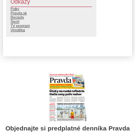
Odkazy
Fotky
Pravda.sk
Recepty
Šport
TV program
Vinotéka
Objednajte si predplatné denníka Pravda