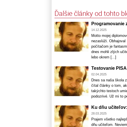
Ďalšie články od tohto b
Programovanie z
14.12.2025
Motto mojej diplomove
nezaslúži. Obhajoval 
počítačom je fantasm
dnes mohli zlých učit
lebo okrem [...]
Testovanie PISA
02.04.2025
Dnes sa naša škola z
čítal články o tom, 
takýchto testoch umie
podozrivé. Už mi to p
Ku dňu učiteľov:
28.03.2025
Prajem všetko najlep
dňu učiteľom. Neviem,