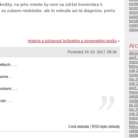
povi
 knižky, na jeho mieste by som sa zdržal komentára k
prog
 za zubami nedokáže, ale to nebude asi tá diagnóza, prečo
slovn
sudo
turist
vzde
zdrav
História a súčasnosť košického a slovenského bridžu
»
Arc
Posledný 19. 02. 2017, 08:36
dece
apríl
mare
kych... ...
febr
máj 
nove
vne ...
jún 
máj 
apríl
kami... ...
mare
októ
sept
e... ...
júl 2
jún 
máj 
mare
febr
febr
Celá debata
|
RSS tejto debaty
októ
sept