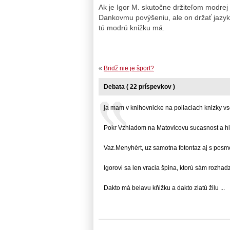
Ak je Igor M. skutočne držiteľom modrej
Dankovmu povýšeniu, ale on držať jazyk
tú modrú knižku má.
«
Bridž nie je šport?
Debata ( 22 príspevkov )
ja mam v knihovnicke na poliaciach knizky vset
Pokr Vzhladom na Matovicovu sucasnost a hla
Vaz.Menyhért, uz samotna fotontaz aj s posmes
Igorovi sa len vracia špina, ktorú sám rozhadzuj
Dakto má belavu kňižku a dakto zlatú žilu ...