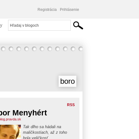
Registrácia
Prihlásenie
y
boro
RSS
bor Menyhért
blog.pravda.sk
Tak dlho sa hádali na
maličkostiach, až z toho
bola veličkosť