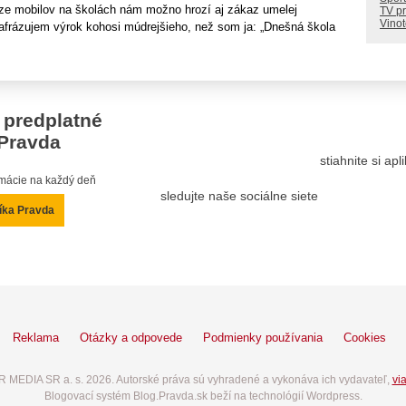
aze mobilov na školách nám možno hrozí aj zákaz umelej
TV p
Vino
arafrázujem výrok kohosi múdrejšieho, než som ja: „Dnešná škola
 predplatné
Pravda
stiahnite si ap
ormácie na každý deň
sledujte naše sociálne siete
íka Pravda
Reklama
Otázky a odpovede
Podmienky používania
Cookies
 MEDIA SR a. s. 2026. Autorské práva sú vyhradené a vykonáva ich vydavateľ,
via
Blogovací systém Blog.Pravda.sk beží na technológií Wordpress.