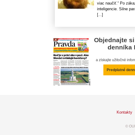
viac naučiť.“ Po zák
inteligencie. Silne p
[...]
Objednajte si
denníka 
a získajte užitočné inf
Predplatné denn
Kontakty
© OUR