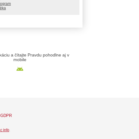
rogram
téka
likáciu a čítajte Pravdu pohodlne aj v
mobile
GDPR
c info
.