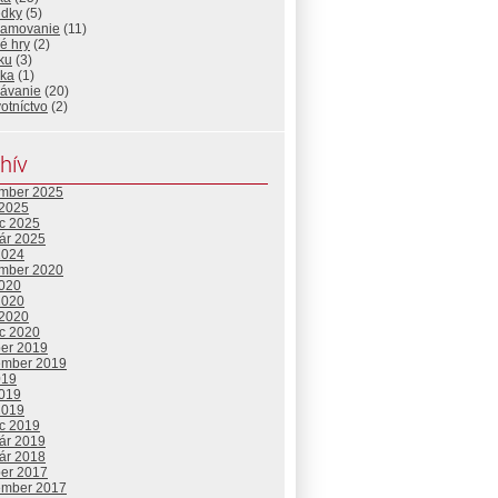
edky
(5)
ramovanie
(11)
é hry
(2)
ku
(3)
ika
(1)
lávanie
(20)
otníctvo
(2)
hív
mber 2025
 2025
c 2025
uár 2025
2024
mber 2020
2020
2020
 2020
c 2020
ber 2019
ember 2019
019
2019
2019
c 2019
uár 2019
uár 2018
ber 2017
ember 2017