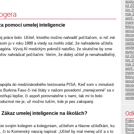
augu
júl 2
jún 
logera
máj 
apríl
mare
a pomoci umelej inteligencie
febr
janu
dece
j práce bolo: Učiteľ, ktorého možno nahradiť počítačom, si nič iné
nove
som ju v roku 1988 a vtedy sa mohlo zdať, že nahradenie učiteľa
októ
sept
agória. Vývoj AI medzitým pokročil natoľko, že skutočne by sme
augu
eľov nahrádzať počítačmi. Verím, že dobrý učiteľ je nenahraditeľný,
júl 2
jún 
máj 
apríl
mare
febr
janu
apojila do medzinárodného testovania PISA. Keď som v minulosti
dece
nove
ako Burkina Faso či iné štáty v našom povedomí „menejcenné“ sa v
októ
stňujú lepšie, či aspoň porovnateľne s nami, tak mi to bolo
sept
odozrivé nie je, už možno tuším, kde je pes zakopaný.
Od
 Zákaz umelej inteligencie na školách?
Fotky
Prav
šie svojim kolegom a kolegyniam, učiteľom a hlavne učiteľkám, ku
Rece
 či to Komenský naozaj napísal: „Učiteľ by mal menej učiť a o to
Šport