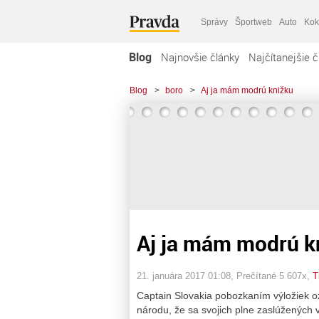
Správy
Športweb
Auto
Kok
Blog
Najnovšie články
Najčítanejšie č
Blog
>
boro
>
Aj ja mám modrú knižku
Aj ja mám modrú k
21. januára 2017 01:08
, Prečítané 5 607x,
T
Captain Slovakia pobozkaním výložiek o
národu, že sa svojich plne zaslúžených 