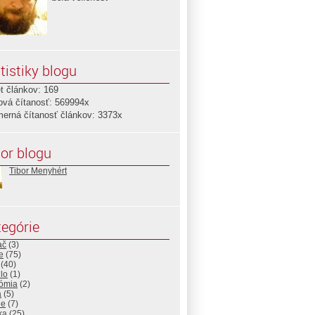
tistiky blogu
t článkov: 169
ová čítanosť: 569994x
merná čítanosť článkov: 3373x
or blogu
Tibor Menyhért
egórie
ač
(3)
e
(75)
(40)
lo
(1)
ómia
(2)
a
(5)
ne
(7)
ika
(25)