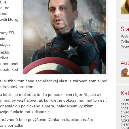
. je
za, na
lená,
vôli ktorej
Šta
rady SR,
Poče
cie
Celk
dajov.
Prie
nižku.
vdivú
Aut
ia nemusel
aopak, keď
slúžiť v tom čase socialistickej vlasti a zároveň som si bol
zdravotný problém.
Kat
u kúpili, je možné aj to, že je medzi nimi i Igor M., ale ak
 mal by vážiť slová, ak konkrétne dôkazy má, mal to riešiť
3D tl
básn
nestáciou politického súpera, nelegálnym využitím
bridž
vojej funkcie má k dispozícii.
divad
ekon
právnené bolo povýšenie Danka na kapitána našej
fyzik
pies
ko v poriadku.
polit