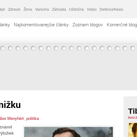
tail
Zdravie
Žena
Varecha
Záhrada
Užitočná
Video
DefenceNews
lánky
Najkomentovanejšie články
Zoznam blogov
Komerčné blog
nižku
Ti
boro.
ibor Menyhért
,
politika
známil
výložiek