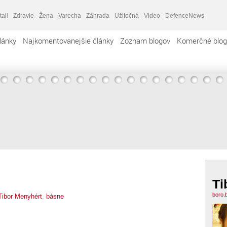
tail
Zdravie
Žena
Varecha
Záhrada
Užitočná
Video
DefenceNews
lánky
Najkomentovanejšie články
Zoznam blogov
Komerčné blog
Ti
boro.
Tibor Menyhért
,
básne