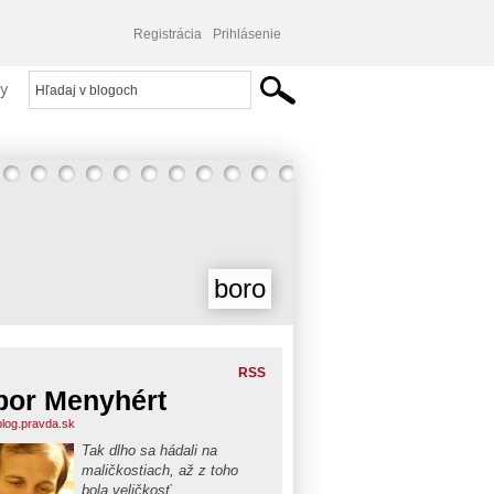
Registrácia
Prihlásenie
y
boro
RSS
bor Menyhért
blog.pravda.sk
Tak dlho sa hádali na
maličkostiach, až z toho
bola veličkosť