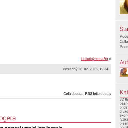
Šta
Poče
Celk
Prie
Licitačný trenažér
»
Aut
Posledný 26. 02. 2016, 19:24
Kat
Celá debata
|
RSS tejto debaty
3D tl
básn
bridž
divad
logera
ekon
fyzik
pies
polit