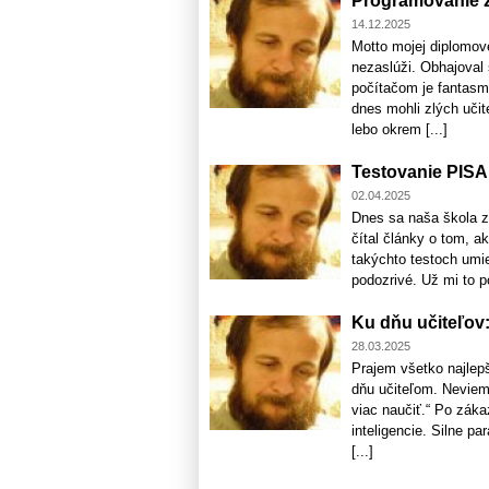
Programovanie z
14.12.2025
Motto mojej diplomove
nezaslúži. Obhajoval 
počítačom je fantasm
dnes mohli zlých učit
lebo okrem [...]
Testovanie PISA
02.04.2025
Dnes sa naša škola z
čítal články o tom, 
takýchto testoch umie
podozrivé. Už mi to p
Ku dňu učiteľov:
28.03.2025
Prajem všetko najlep
dňu učiteľom. Neviem,
viac naučiť.“ Po zák
inteligencie. Silne p
[...]