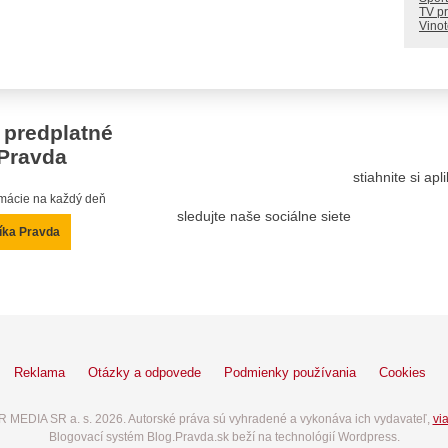
TV p
Vino
 predplatné
Pravda
stiahnite si ap
ormácie na každý deň
sledujte naše sociálne siete
íka Pravda
Reklama
Otázky a odpovede
Podmienky používania
Cookies
 MEDIA SR a. s. 2026. Autorské práva sú vyhradené a vykonáva ich vydavateľ,
via
Blogovací systém Blog.Pravda.sk beží na technológií Wordpress.