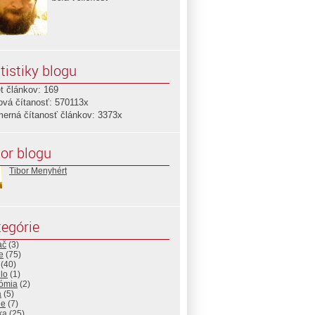
tistiky blogu
t článkov: 169
ová čítanosť: 570113x
merná čítanosť článkov: 3373x
or blogu
Tibor Menyhért
egórie
ač
(3)
e
(75)
(40)
lo
(1)
ómia
(2)
a
(5)
ne
(7)
ika
(25)