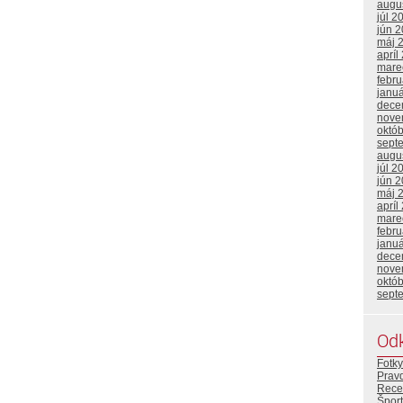
augu
júl 2
jún 
máj 
apríl
mare
febr
janu
dece
nove
októ
sept
augu
júl 2
jún 
máj 
apríl
mare
febr
janu
dece
nove
októ
sept
Od
Fotky
Prav
Rece
Šport