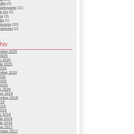
edky
(5)
ramovanie
(11)
é hry
(2)
ku
(3)
ika
(1)
lávanie
(20)
otníctvo
(2)
hív
mber 2025
 2025
c 2025
uár 2025
2024
mber 2020
2020
2020
 2020
c 2020
ber 2019
ember 2019
019
2019
2019
c 2019
uár 2019
uár 2018
ber 2017
ember 2017