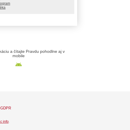
rogram
téka
likáciu a čítajte Pravdu pohodlne aj v
mobile
GDPR
c info
.