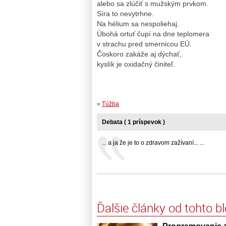
alebo sa zlúčiť s mužským prvkom.
Síra to nevytrhne.
Na hélium sa nespoliehaj.
Úbohá ortuť čupí na dne teplomera
v strachu pred smernicou EÚ.
Čoskoro zakáže aj dýchať,
kyslík je oxidačný činiteľ.
«
Túžba
Debata ( 1 príspevok )
... a ja že je to o zdravom zažívaní... ...
Ďalšie články od tohto b