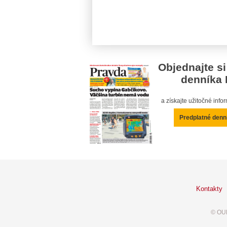
Objednajte si
denníka 
a získajte užitočné inf
Predplatné denn
Kontakty
© OUR