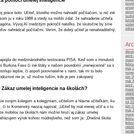
a pomoci umelej inteligencie
povi
prog
slovn
j práce bolo: Učiteľ, ktorého možno nahradiť počítačom, si nič iné
sudo
som ju v roku 1988 a vtedy sa mohlo zdať, že nahradenie učiteľa
turist
agória. Vývoj AI medzitým pokročil natoľko, že skutočne by sme
vzde
zdrav
eľov nahrádzať počítačmi. Verím, že dobrý učiteľ je nenahraditeľný,
Arc
dece
apríl
apojila do medzinárodného testovania PISA. Keď som v minulosti
mare
febr
ako Burkina Faso či iné štáty v našom povedomí „menejcenné“ sa v
máj 
stňujú lepšie, či aspoň porovnateľne s nami, tak mi to bolo
nove
odozrivé nie je, už možno tuším, kde je pes zakopaný.
jún 
máj 
apríl
 Zákaz umelej inteligencie na školách?
mare
októ
sept
šie svojim kolegom a kolegyniam, učiteľom a hlavne učiteľkám, ku
júl 2
jún 
 či to Komenský naozaj napísal: „Učiteľ by mal menej učiť a o to
máj 
aze mobilov na školách nám možno hrozí aj zákaz umelej
mare
arafrázujem výrok kohosi múdrejšieho, než som ja: „Dnešná škola
febr
febr
októ
sept