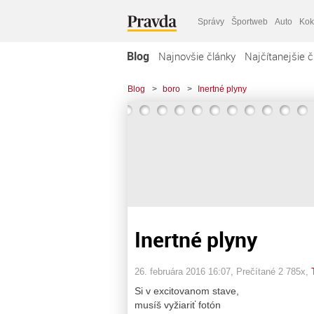
Správy
Športweb
Auto
Kok
Blog
Najnovšie články
Najčítanejšie č
Blog
>
boro
>
Inertné plyny
Inertné plyny
26. februára 2016 16:07
, Prečítané 2 785x,
Si v excitovanom stave,
musíš vyžiariť fotón