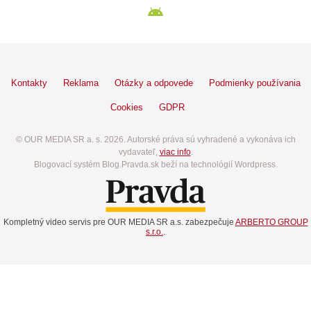
Kontakty
Reklama
Otázky a odpovede
Podmienky používania
Cookies
GDPR
© OUR MEDIA SR a. s. 2026. Autorské práva sú vyhradené a vykonáva ich
vydavateľ,
viac info
.
Blogovací systém Blog.Pravda.sk beží na technológií Wordpress.
Kompletný video servis pre OUR MEDIA SR a.s. zabezpečuje
ARBERTO GROUP
s.r.o.
.