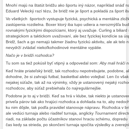
Mnohí majú na štatút bridžu ako športu iný názor, napríklad snáď na
Eduard Velecký razí tézu, že bridž nie je šport a pokladá za šport ib
Vo všetkých športoch vystupuje fyzická, psychická a mentálna zložk
zastúpenia rozdielna. Boxer ktorý iba tupo udiera a nerozmýšľa bu
rovnakými fyzickými dispozíciami, ktorý aj uvažuje. Curling a biliard
strategickom a taktickom uvažovaní, ale bez fyzickej kondície sa 
Bridž, šach a go nemajú takmer žiadnu fyzickú aktivitu, ale ak telo n
nevydrží zvládať niekoľkohodinové mentálne vypätie.
Načo je v bridži rozhodca?
Tu som sa tiež pokúsil byť vtipný a odpovedal som:
Aby mali hráči 
Keď hráte priateľský bridž, tak rozhodcu nepotrebujete, podobne, 
dohodne, že si zahrajú futbal, basketbal alebo volejbal. Len čo však 
nejakej súťaže, tak až na výnimky, vždy je ustanovený nejaký rozh
rozhodcov, aby súťaž prebiehala čo najregulárnejšie.
Podobne je to aj v bridži. Keď sa hrá v klube, tak niekto je ustanov
priveľa párov tak ako hrajúci rozhodca a dohliada na to, aby nedoc
ku nim dôjde, tak podľa pravidiel stanovuje nápravu. Rozhodca v br
ale vedúci turnaja alebo riaditeľ turnaja, anglicky
Tournament direct
riadi, na základe počtu účastníkov stanoví hraciu schému, dopredu
čas kedy sa strieda, po skončení turnaja spočíta výsledky a zverejní