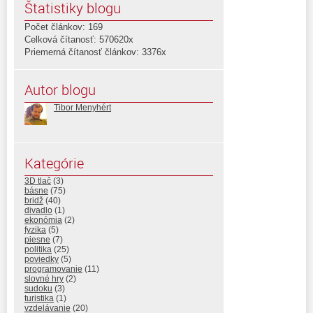
Štatistiky blogu
Počet článkov: 169
Celková čítanosť: 570620x
Priemerná čítanosť článkov: 3376x
Autor blogu
Tibor Menyhért
Kategórie
3D tlač
(3)
básne
(75)
bridž
(40)
divadlo
(1)
ekonómia
(2)
fyzika
(5)
piesne
(7)
politika
(25)
poviedky
(5)
programovanie
(11)
slovné hry
(2)
sudoku
(3)
turistika
(1)
vzdelávanie
(20)